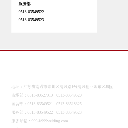
服务部
0513-83549522
0513-83549523
南通齐胜则焊接机器制造有限公司
地址：江苏省南通市崇川区清风路1号清风创业园东区J6幢
市场部：
0513-83527313
0513-83549520
国贸部：
0513-83549521
0513-83518325
服务部：
0513-83549522
0513-83549523
服务邮箱：
999@999welding.com