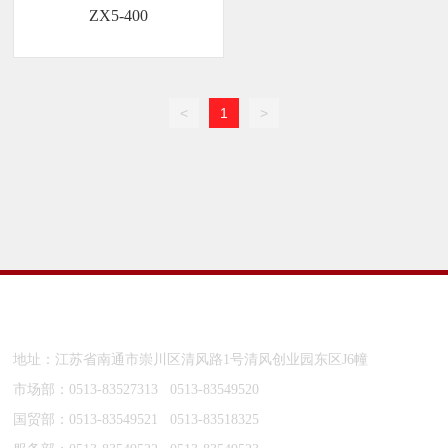
ZX5-400
<
1
>
南通齐胜则焊接机器制造有限公司
地址：江苏省南通市崇川区清风路1号清风创业园东区J6幢
市场部：
0513-83527313
0513-83549520
国贸部：
0513-83549521
0513-83518325